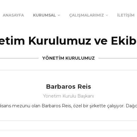
ANASAYFA
KURUMSAL
ÇALIŞMALARIMIZ
İLETIŞIM
etim Kurulumuz ve Ekib
YÖNETİM KURULUMUZ
Barbaros Reis
Yönetim Kurulu Başkanı
s mezunu olan Barbaros Reis, özel bir şirkette çalışıyor. Dağcılık