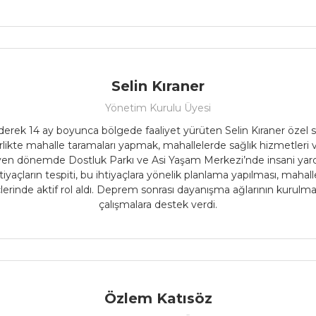
Selin Kıraner
Yönetim Kurulu Üyesi
erek 14 ay boyunca bölgede faaliyet yürüten Selin Kıraner özel 
irlikte mahalle taramaları yapmak, mahallelerde sağlık hizmetleri v
yen dönemde Dostluk Parkı ve Asi Yaşam Merkezi’nde insani yardı
açların tespiti, bu ihtiyaçlara yönelik planlama yapılması, mahall
lerinde aktif rol aldı. Deprem sonrası dayanışma ağlarının kurul
çalışmalara destek verdi.
Özlem Katısöz