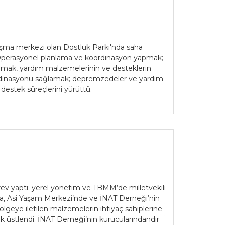
ışma merkezi olan Dostluk Parkı'nda saha
ü. Operasyonel planlama ve koordinasyon yapmak;
lamak, yardım malzemelerinin ve desteklerin
koordinasyonu sağlamak; depremzedeler ve yardım
e destek süreçlerini yürüttü.
ev yaptı; yerel yönetim ve TBMM’de milletvekili
da, Asi Yaşam Merkezi’nde ve İNAT Derneği’nin
ölgeye iletilen malzemelerin ihtiyaç sahiplerine
k üstlendi. İNAT Derneği’nin kurucularındandır