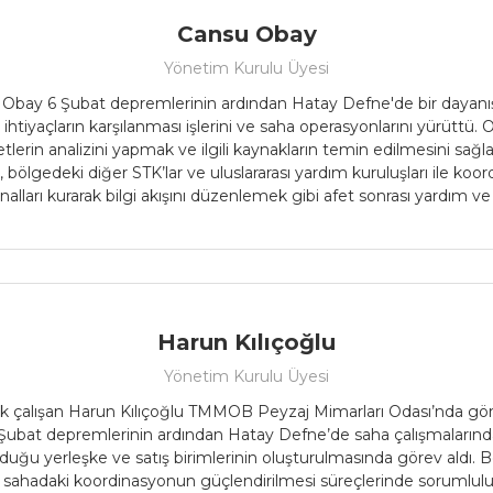
Cansu Obay
Yönetim Kurulu Üyesi
u Obay 6 Şubat depremlerinin ardından Hatay Defne'de bir dayan
htiyaçların karşılanması işlerini ve saha operasyonlarını yürütt
erin analizini yapmak ve ilgili kaynakların temin edilmesini sağ
, bölgedeki diğer STK’lar ve uluslararası yardım kuruluşları ile 
analları kurarak bilgi akışını düzenlemek gibi afet sonrası yardım v
Harun Kılıçoğlu
Yönetim Kurulu Üyesi
ak çalışan Harun Kılıçoğlu TMMOB Peyzaj Mimarları Odası’nda gör
6 Şubat depremlerinin ardından Hatay Defne’de saha çalışmaların
uğu yerleşke ve satış birimlerinin oluşturulmasında görev aldı. B
ve sahadaki koordinasyonun güçlendirilmesi süreçlerinde sorumlulu