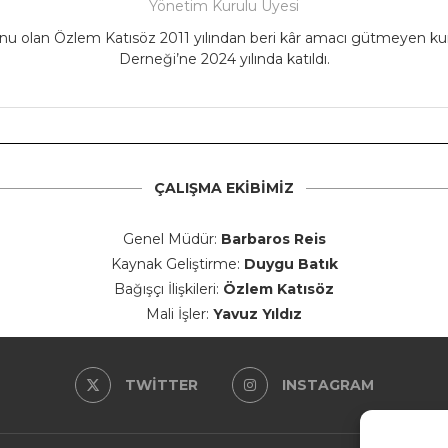
Yönetim Kurulu Üyesi
lan Özlem Katısöz 2011 yılından beri kâr amacı gütmeyen kuruluş
Derneği’ne 2024 yılında katıldı.
ÇALIŞMA EKIBIMIZ
Genel Müdür:
Barbaros Reis
Kaynak Geliştirme:
Duygu Batık
Bağışçı İlişkileri:
Özlem Katısöz
Mali İşler:
Yavuz Yıldız
TWITTER
INSTAGRAM