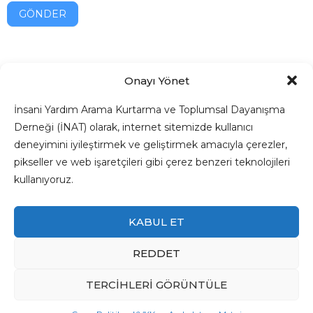
GÖNDER
Onayı Yönet
İnsani Yardım Arama Kurtarma ve Toplumsal Dayanışma
Derneği (İNAT) olarak, internet sitemizde kullanıcı
deneyimini iyileştirmek ve geliştirmek amacıyla çerezler,
pikseller ve web işaretçileri gibi çerez benzeri teknolojileri
kullanıyoruz.
KABUL ET
REDDET
@2024 - İNSANİ YARDIM ARAMA KURTARMA VE TOPLUMSAL
DAYANIŞMA DERNEĞİ
İNAT
TERCIHLERI GÖRÜNTÜLE
SAYFA BAŞI